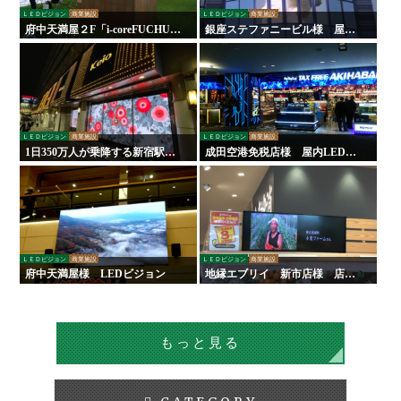
ＬＥＤビジョン
商業施設
ＬＥＤビジョン
商業施設
府中天満屋２F「i-coreFUCHU」
銀座ステファニービル様 屋外
様 LED木目ウォール 他
ＬＥＤビジョン
ＬＥＤビジョン
商業施設
ＬＥＤビジョン
商業施設
1日350万人が乗降する新宿駅に
成田空港免税店様 屋内LEDビ
ある『京王百貨店』様にLEDビ
ジョン
ジョンを設置いたしました！
ＬＥＤビジョン
商業施設
ＬＥＤビジョン
商業施設
府中天満屋様 LEDビジョン
地縁エブリイ 新市店様 店舗
デジタルサイネージ
もっと見る