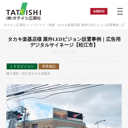
全国
対応
タテイシ広美社 トップページ
実績
タカキ楽器店様 屋外LEDビジョン設置事例｜広
タカキ楽器店様 屋外LEDビジョン設置事例｜広告用
デジタルサイネージ【松江市】
2023.01.11
ＬＥＤビジョン
商業施設
施工場所：松江市タカキ楽器店