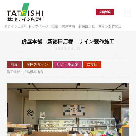
全国
対応
タテイシ広美社 トップページ
実績
虎屋本舗 新徳田店様 サイン製作施工
虎屋本舗 新徳田店様 サイン製作施工
2022.06.17
看板
屋内外サイン
リテール店舗
飲食店
施工場所：広島県福山市