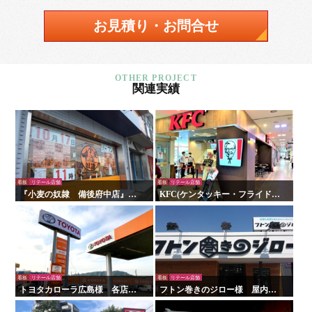
お見積り・お問合せ
関連実績
看板
リテール店舗
看板
リテール店舗
『小麦の奴隷 備後府中店』様
KFC(ケンタッキー・フライド・
の壁面看板の施工を行いまし
チキン)様 看板・サイン
た！
看板
リテール店舗
看板
リテール店舗
トヨタカローラ広島様 各店舗
フトン巻きのジロー様 屋内外
サイン工事
看板・サイン