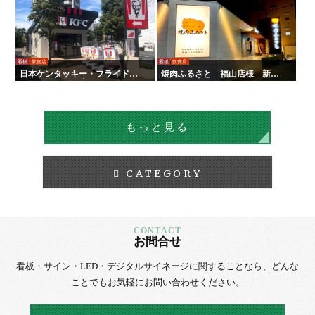
看板
飲食店
看板
飲食店
日本ケンタッキー・フライド・
焼肉ふるさと 福山店様 新装
チキン様 全国店舗サイン工事 |
サイン工事
タテイシ広美社
もっと見る
CATEGORY
お問合せ
看板・サイン・LED・デジタルサイネージに
関することなら、
どんな
ことでもお気軽にお問い合わせください。