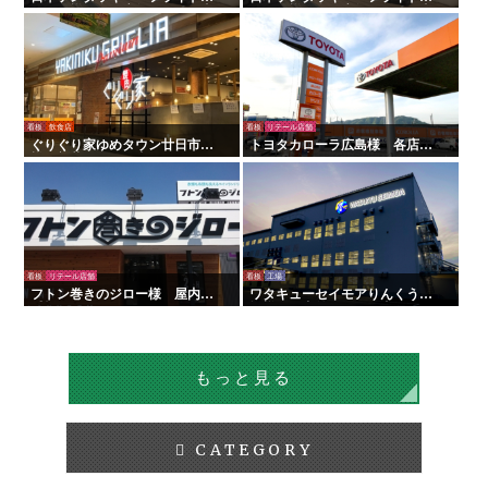
チキン様 全国店舗サイン工事 |
チキン様 全国店舗サイン工事
タテイシ広美社
看板
飲食店
看板
リテール店舗
ぐりぐり家ゆめタウン廿日市店
トヨタカローラ広島様 各店舗
様 新装サイン工事
サイン工事
看板
リテール店舗
看板
工場
フトン巻きのジロー様 屋内外
ワタキューセイモアりんくう工
看板・サイン
場様 屋内外サイン工事
もっと見る
CATEGORY