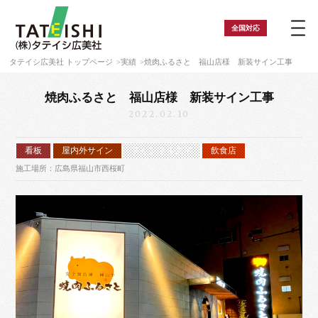
全国
対応
タテイシ広美社 トップページ
実績
焼肉ふるさと 福山店様 新装サイン工事
焼肉ふるさと 福山店様 新装サイン工事
2022.02.10
看板
屋内外サイン
チャンネル文字
飲食店
施工場所：広島県福山市西桜町