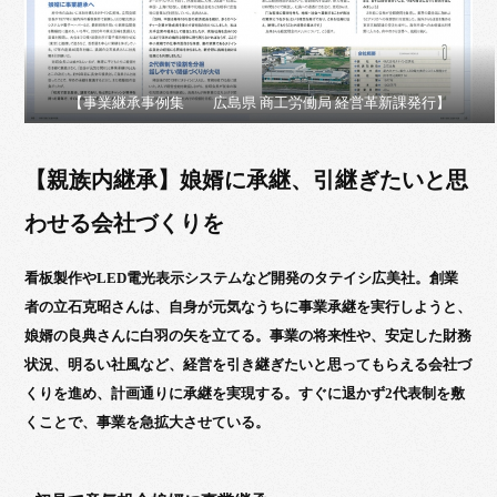
【事業継承事例集 広島県 商工労働局 経営革新課発行】
【親族内継承】娘婿に承継、引継ぎたいと思
わせる会社づくりを
看板製作やLED電光表示システムなど開発のタテイシ広美社。創業
者の立石克昭さんは、自身が元気なうちに事業承継を実行しようと、
娘婿の良典さんに白羽の矢を立てる。事業の将来性や、安定した財務
状況、明るい社風など、経営を引き継ぎたいと思ってもらえる会社づ
くりを進め、計画通りに承継を実現する。すぐに退かず2代表制を敷
くことで、事業を急拡大させている。