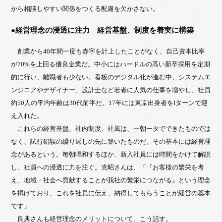
から相談しやすい関係をつくる配慮を欠かさない。
●経営理念の浸透に注力 経営基盤、制度を着実に構築
創業から40年間一度も赤字を計上したことがなく、自己資本比率
が70%を上回る優良企業だ。中小にはハードルの高い新卒採用を定期
的に行い、離職者も少ない。看板のデジタル化が進む中、システムエ
ンジニアやデザイナー、設計士など若者に人気の仕事を増やし、社員
約50人の平均年齢は30代前半だ。17年には東京出身者をIターンで迎
え入れた。
これらの経営基盤、社内制度、社風は、一朝ータでできたものでは
なく、試行錯誤の繰り返しの先に築いたものだ。その基本には経営理
念があるという。毎朝唱和するほか、新入社員には時間をかけて解説
し、社員への浸透に力を注ぐ。克昭さんは、「『お客様の繁栄を考
え、地域・社会へ貢献することが我社の繁栄につながる』という理念
を掲げており、これを社員に伝え、納得してもらうことが経営の基本
です」
良典さんも経営理念のメリットについて、こう話す。