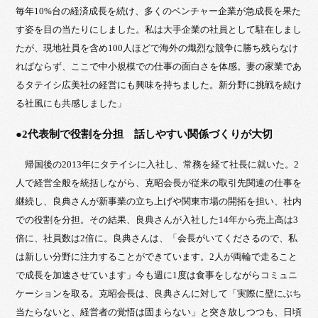
毎年10%台の経済成長を続け、多くのベンチャー企業が急成長を果た
す姿を目の当たりにしました。私は大手企業の社員として駐在しまし
たが、現地社員を含め100人ほどで海外の熾烈な競争に勝ち残らなけ
ればならず、ここで中小規模での仕事の面白さを体感。妻の家業であ
るタテイシ広美社の経営にも興味を持ちました。新分野に挑戦を続け
る社風にも共感しました」
●2代表制で役割を分担 話しやすい関係づくりが大切
帰国後の2013年にタテイシに入社し、常務を経て社長に就いた。2
人で経営全般を統括しながら、克昭会長が従来の取引先関連の仕事を
継続し、良典さんが新事業の立ち上げや関東市場の開拓を担い、社内
での役割を分担。その結果、良典さんが入社した14年から売上高は3
倍に、社員数は2倍に。良典さんは、「会長がいてくださるので、私
は新しい分野に注力することができています。2人が両輪で走ること
で成長を加速させています」今も週に1度は食事をしながらコミュニ
ケーションを取る。克昭会長は、良典さんに対して「実際に壁にぶち
当たらないと、経営者の覚悟は固まらない」と突き放しつつも、日頃