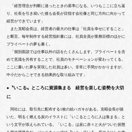
「経営理念が判断に迷ったときの基準になる。いつもここに立ち返
り、社長を引き就いた後も会長が目指す会社像と同じ方向に向かって
経営ができています」
また克昭会長は、経営者の最大の仕事は「社員を幸せにすること」
と断言。毎年制作する経営指針書には、社員全員が業務目標のほかに
プライベートの夢も書く。
「個別面談では仕事以外の話をたくさんします。プライベートを含
めて意識を共有することで、社員のモチベーションが変わってくる。
ここに書いた夢を実現した社員は多い。非常に手間がかかりますが、
中小だからこそできる効果的な取り組みです」
●〝いこる〟ところに資源集まる 経営を楽しむ姿勢を大切
に
同社には、取引先に配布する1枚の絵ハガキがある。克昭会長が描
いた、明るく燃える炭のイラストに「いこるところに人は集まる」と
いう文字が添えられている。「いこる」は炭に赤々と火がついた状態