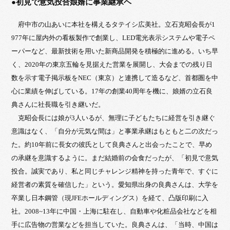
●初見で意気投合娘婿に事業継承ヘ
府中市の山あいに本社を構えるタテイシ広美社。立石克昭会長が1
977年に屋内外の看板製作で創業し、LED電光表示システムや電子ペ
ーパーなど、最新技術を用いた新商品開発を積極的に進める。いち早
く、2020年の東京五輪を見据えた営業を展開し、大会までの残り日
数を示す電子掲示板をNEC（東京）と連携して造るなど、首都圏を中
心に業績を伸ばしている。17年の創業40周年を機に、娘婿の立石良
典さんに社長職を引き継いだ。
克昭会長には娘が3人いるが、無理に子どもたちに経営を引き継ぐ
意識はなく、「自分が元気な間は」と事業承継はもともと二の次だっ
た。約10年前に長女の彼氏として良典さんと出会ったことで、早め
の承継を意識するように。まだ結婚前の会食だったが、「初見で意気
投合。誠実であり、私と同じチャレンジ精神を持った青年で、すぐに
経営者の素質を確信した」という。愛知県出身の良典さんは、大学を
卒業し日本鋼管（現JFEホールディングス）を経て、凸版印刷に入
社。2008~13年に中国・上海に駐在し、自動車や化粧品会社などを相
手に広告物の営業などを担当していた。良典さんは、「当時、中国は