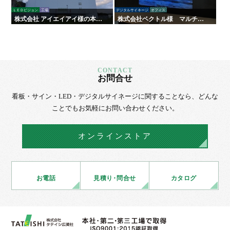
ＬＥＤビジョン
工場
デジタルサイネージ
オフィス
株式会社 アイエイアイ様の本社
株式会社ベクトル様 マルチデ
外壁に大型屋外LEDビジョンを
ィスプレイ
導入｜企業PRと地域貢献を両立
お問合せ
看板・サイン・LED・デジタルサイネージに
関することなら、
どんな
ことでもお気軽にお問い合わせください。
オンラインストア
お電話
見積
り・
問合せ
カタログ