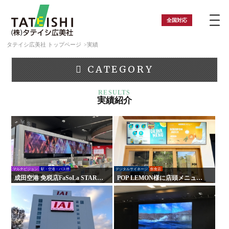
全国
対応
タテイシ広美社 トップページ
実績
CATEGORY
実績紹介
マルチビジョン
駅・空港・バス停
デジタルサイネージ
飲食店
成田空港 免税店FaSoLa STARS
POP LEMON様に店頭メニュー
DUTY FREEの店頭モニターを
表示モニターを設置｜明るく見
刷新！魅力的な店舗空間へリニ
やすく商品の魅力を最大化
ューアル！