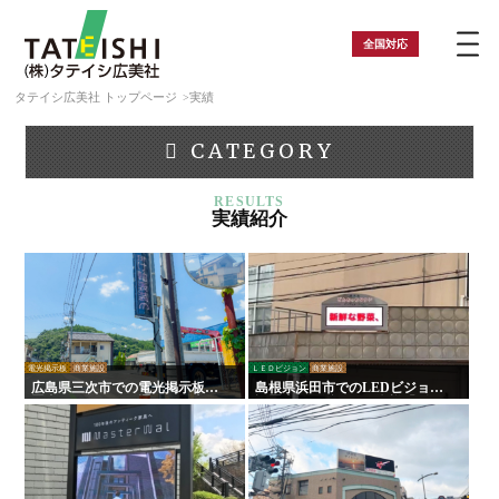
全国
対応
タテイシ広美社 トップページ
実績
CATEGORY
実績紹介
電光掲示板
商業施設
ＬＥＤビジョン
商業施設
広島県三次市での電光掲示板設
島根県浜田市でのLEDビジョン
置事例｜カーター通りの歴史を
設置事例｜浜田銀天街様「3色か
伝える「日本工芸」様導入実績
らフルカラー」へリニューア
ル！