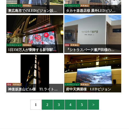
ＬＥＤビジョン
商業施設
ＬＥＤビジョン
商業施設
東広島市でのLEDビジョン設置
タカキ楽器店様 屋外LEDビジョ
事例｜創建ホーム東広島支店様
ン設置事例｜広告用デジタルサ
へ「視認性抜群」の屋外用看板
イネージ【松江市】
を導入
ＬＥＤビジョン
商業施設
看板
商業施設
1日350万人が乗降する新宿駅に
『シトラスパーク瀬戸田様のリ
ある『京王百貨店』様にLEDビ
ニューアルに伴う施工を行いま
ジョンを設置いたしました！
した！
看板
商業施設
ＬＥＤビジョン
商業施設
神楽坂楽山ビル様 TLライトパ
府中天満屋様 LEDビジョン
ネル
1
2
3
4
5
>