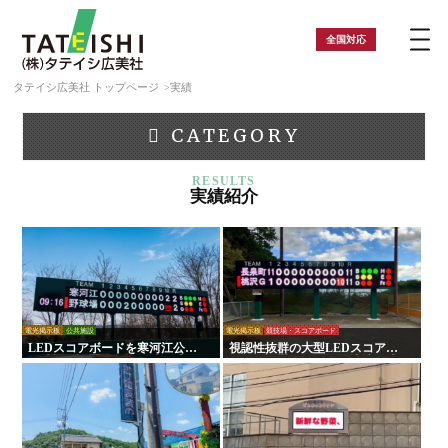
全国
対応
タテイシ広美社 トップページ
実績
CATEGORY
実績紹介
電光掲示板
公共施設
電光掲示板
競技場・スコアボード
LEDスコアボードを寒河江公園
視認性抜群の大型LEDスコアボ
野球場に設置｜負担軽減！手動
ードを設置しました。地域と球
式からの更新で試合運営を効率
場の活性化に貢献【静岡県 桃沢
化！
グラウンド様】