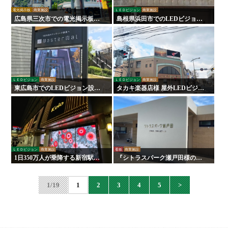
電光掲示板
商業施設
ＬＥＤビジョン
商業施設
広島県三次市での電光掲示板設
島根県浜田市でのLEDビジョン
置事例｜カーター通りの歴史を
設置事例｜浜田銀天街様「3色か
伝える「日本工芸」様導入実績
らフルカラー」へリニューア
ル！
ＬＥＤビジョン
商業施設
ＬＥＤビジョン
商業施設
東広島市でのLEDビジョン設置
タカキ楽器店様 屋外LEDビジョ
事例｜創建ホーム東広島支店様
ン設置事例｜広告用デジタルサ
へ「視認性抜群」の屋外用看板
イネージ【松江市】
を導入
ＬＥＤビジョン
商業施設
看板
商業施設
1日350万人が乗降する新宿駅に
『シトラスパーク瀬戸田様のリ
ある『京王百貨店』様にLEDビ
ニューアルに伴う施工を行いま
ジョンを設置いたしました！
した！
1/19
1
2
3
4
5
>