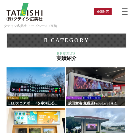
全国
対応
タテイシ広美社 トップページ
実績
CATEGORY
実績紹介
電光掲示板
公共施設
マルチビジョン
駅・空港・バス停
LEDスコアボードを寒河江公園
成田空港 免税店FaSoLa STARS
野球場に設置｜負担軽減！手動
DUTY FREEの店頭モニターを
式からの更新で試合運営を効率
刷新！魅力的な店舗空間へリニ
化！
ューアル！