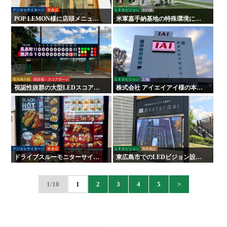
デジタルサイネージ
飲食店
ＬＥＤビジョン
その他
POP LEMON様に店頭メニュー
米軍嘉手納基地の特殊環境に対
表示モニターを設置｜明るく見
応した高耐久LEDビジョンを設
やすく商品の魅力を最大化
置しました
電光掲示板
競技場・スコアボード
ＬＥＤビジョン
工場
視認性抜群の大型LEDスコアボ
株式会社 アイエイアイ様の本社
ードを設置しました。地域と球
外壁に大型屋外LEDビジョンを
場の活性化に貢献【静岡県 桃沢
導入｜企業PRと地域貢献を両立
グラウンド様】
デジタルサイネージ
飲食店
ＬＥＤビジョン
商業施設
ドライブスルーモニターサイネ
東広島市でのLEDビジョン設置
ージの製作・設置 をいたしまし
事例｜創建ホーム東広島支店様
た！日本ケンタッキーフライド
へ「視認性抜群」の屋外用看板
チキン様
を導入
1/10
1
2
3
4
5
>