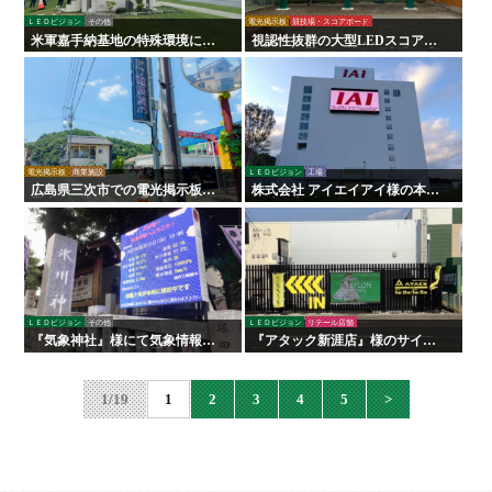
ＬＥＤビジョン
その他
電光掲示板
競技場・スコアボード
米軍嘉手納基地の特殊環境に対
視認性抜群の大型LEDスコアボ
応した高耐久LEDビジョンを設
ードを設置しました。地域と球
置しました
場の活性化に貢献【静岡県 桃沢
グラウンド様】
電光掲示板
商業施設
ＬＥＤビジョン
工場
広島県三次市での電光掲示板設
株式会社 アイエイアイ様の本社
置事例｜カーター通りの歴史を
外壁に大型屋外LEDビジョンを
伝える「日本工芸」様導入実績
導入｜企業PRと地域貢献を両立
ＬＥＤビジョン
その他
ＬＥＤビジョン
リテール店舗
『気象神社』様にて気象情報表
『アタック新涯店』様のサイン
示LEDビジョンの設置を行いま
施工を行いました！
した！
1/19
1
2
3
4
5
>