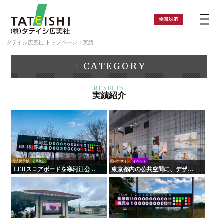
全国
対応
タテイシ広美社 トップページ
実績
CATEGORY
実績紹介
電光掲示板
公共施設
屋内外サイン
イベント
LEDスコアボードを寒河江公園
東京都内の公共空間に、デザイ
野球場に設置｜負担軽減！手動
ンシートの行政申請から製作施
式からの更新で試合運営を効率
工まで行いました。一貫したト
化！
ータルサポートでイベント運営
を支援