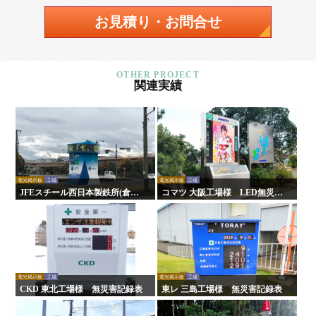
お見積り・お問合せ
関連実績
電光掲示板
工場
電光掲示板
工場
JFEスチール西日本製鉄所(倉敷
コマツ 大阪工場様 LED無災害
地区)様 LED無災害記録表
記録表
電光掲示板
工場
電光掲示板
工場
CKD 東北工場様 無災害記録表
東レ 三島工場様 無災害記録表