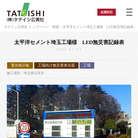
全国
対応
タテイシ広美社 トップページ
実績
太平洋セメント埼玉工場様 LED無災害記録表
太平洋セメント埼玉工場様 LED無災害記録表
2019.03.09
電光掲示板
工場向け無災害表示器
工場
施工場所：埼玉県日高市