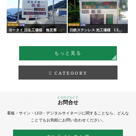
電光掲示板
工場
電光掲示板
工場
ヨータイ 日生工場様 無災害記
日鉄ステンレス 光工場様 LED
録表
無災害記録表
もっと見る
CATEGORY
お問合せ
看板・サイン・LED・デジタルサイネージに
関することなら、
どんな
ことでもお気軽にお問い合わせください。