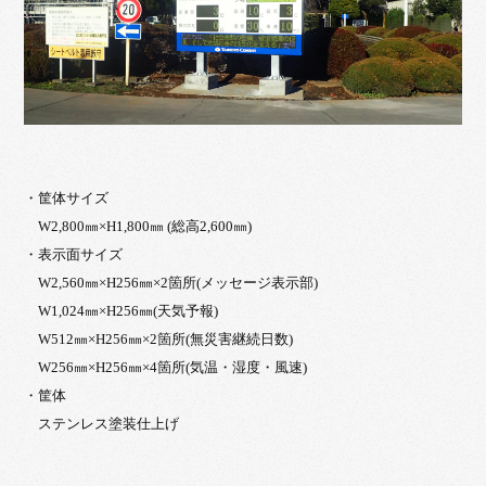
・筐体サイズ
W2,800㎜×H1,800㎜ (総高2,600㎜)
・表示面サイズ
W2,560㎜×H256㎜×2箇所(メッセージ表示部)
W1,024㎜×H256㎜(天気予報)
W512㎜×H256㎜×2箇所(無災害継続日数)
W256㎜×H256㎜×4箇所(気温・湿度・風速)
・筐体
ステンレス塗装仕上げ