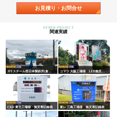
お見積り・お問合せ
関連実績
電光掲示板
工場
電光掲示板
工場
JFEスチール西日本製鉄所(倉敷
コマツ 大阪工場様 LED無災害
地区)様 LED無災害記録表
記録表
電光掲示板
工場
電光掲示板
工場
CKD 東北工場様 無災害記録表
東レ 三島工場様 無災害記録表