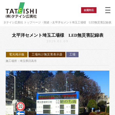
全国
対応
タテイシ広美社 トップページ
実績
太平洋セメント埼玉工場様 LED無災害記録表
太平洋セメント埼玉工場様 LED無災害記録表
2019.03.09
電光掲示板
工場向け無災害表示器
工場
施工場所：埼玉県日高市