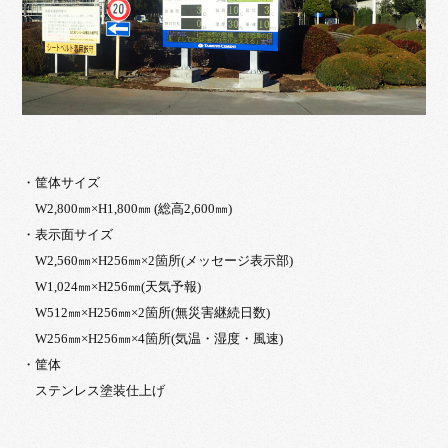
・筐体サイズ
W2,800㎜×H1,800㎜ (総高2,600㎜)
・表示面サイズ
W2,560㎜×H256㎜×2箇所(メッセージ表示部)
W1,024㎜×H256㎜(天気予報)
W512㎜×H256㎜×2箇所(無災害継続日数)
W256㎜×H256㎜×4箇所(気温・湿度・風速)
・筐体
ステンレス塗装仕上げ