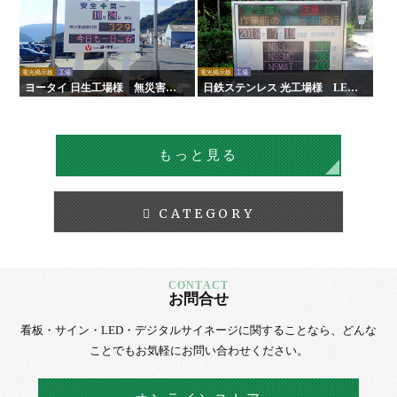
電光掲示板
工場
電光掲示板
工場
ヨータイ 日生工場様 無災害記
日鉄ステンレス 光工場様 LED
録表
無災害記録表
もっと見る
CATEGORY
お問合せ
看板・サイン・LED・デジタルサイネージに
関することなら、
どんな
ことでもお気軽にお問い合わせください。