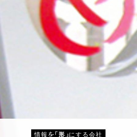
を
」
情報
「形
にする会社