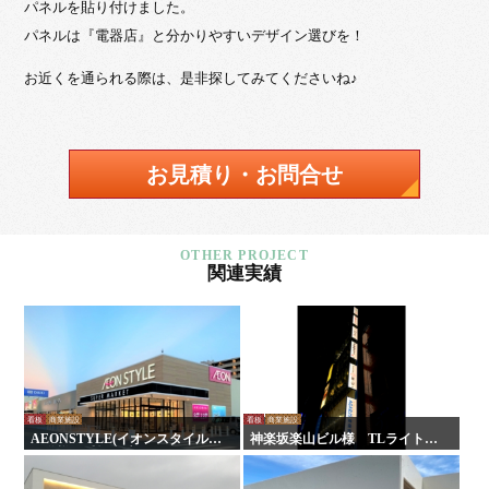
パネルを貼り付けました。
パネルは『電器店』と分かりやすいデザイン選びを！
お近くを通られる際は、是非探してみてくださいね♪
お見積り・お問合せ
関連実績
看板
商業施設
看板
商業施設
AEONSTYLE(イオンスタイル)
神楽坂楽山ビル様 TLライトパ
尾道様 看板・壁面サイン
ネル