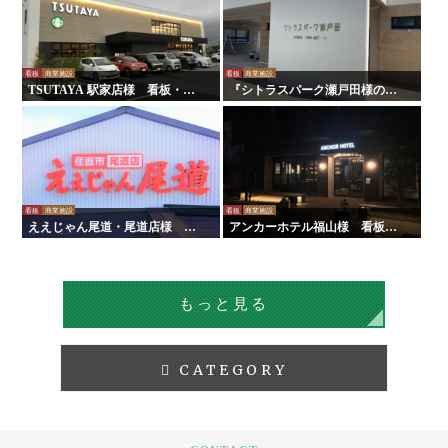
看板
商業施設
看板
商業施設
TSUTAYA 駅家店様 看板・サ
『シトラスパーク瀬戸田様のリ
イン
ニューアルに伴う施工を行いま
した！
看板
商業施設
看板
商業施設
ええじゃん尾道・尾道店様 屋
アンカーホテル福山様 看板・
内外看板・サイン
サイン
もっと見る
CATEGORY