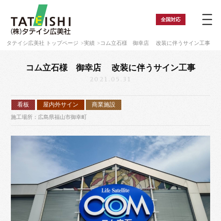
全国
対応
タテイシ広美社 トップページ
実績
コム立石様 御幸店 改装に伴うサイン工事
コム立石様 御幸店 改装に伴うサイン工事
2021.05.31
看板
屋内外サイン
商業施設
施工場所：広島県福山市御幸町