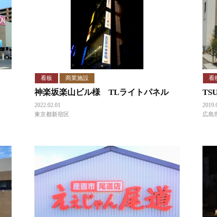
看板
商業施設
看
神楽坂楽山ビル様 TLライトパネル
TS
2022.02.01
2019.
東京都新宿区
広島