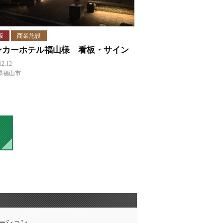
板
商業施設
ンカーホテル福山様 看板・サイン
12.12
県福山市
ーション