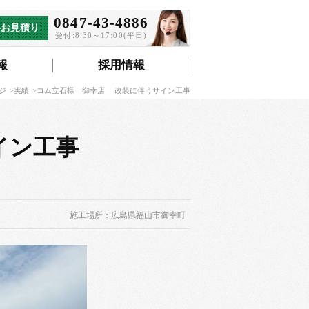
0847-43-4886
料お見積り
受付:8:30～17:00(平日)
報
採用情報
ジ
実績
コム立石様 御幸店 改装に伴うサイン工事
イン工事
施工場所：広島県福山市御幸町