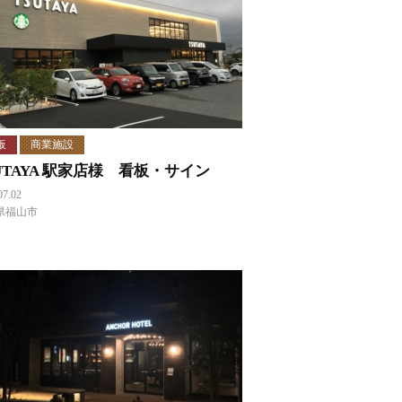
板
商業施設
UTAYA 駅家店様 看板・サイン
07.02
県福山市