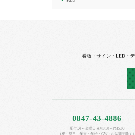
看板・サイン・LED・
0847-43-4886
受付:月～金曜日 AM8:30～PM5:00
（祝・祭日、年末・年始・GW・お盆期間除く