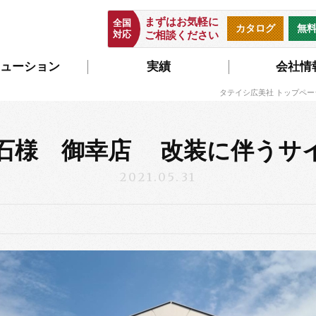
まずはお気軽に
全国
カタログ
無
対応
ご相談ください
ューション
実績
会社情
タテイシ広美社 トップペー
石様 御幸店 改装に伴うサ
2021.05.31