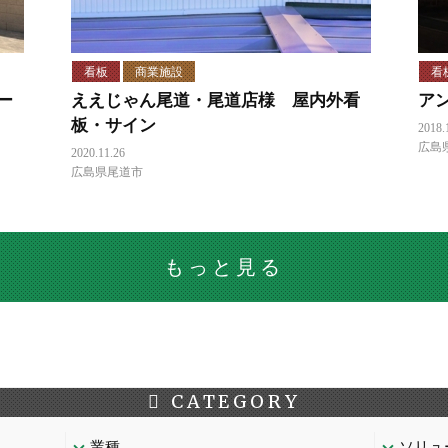
看板
商業施設
看
ー
ええじゃん尾道・尾道店様 屋内外看
ア
板・サイン
2018.
広島
2020.11.26
広島県尾道市
もっと見る
CATEGORY
業種
ソリュ