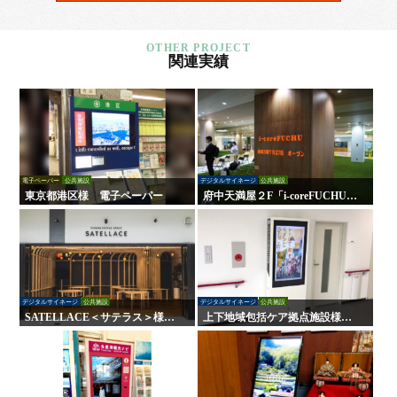
関連実績
電子ペーパー
公共施設
デジタルサイネージ
公共施設
東京都港区様 電子ペーパー
府中天満屋２F「i-coreFUCHU」
様 LED木目ウォール 他
デジタルサイネージ
公共施設
デジタルサイネージ
公共施設
SATELLACE＜サテラス＞様
上下地域包括ケア拠点施設様
屋内外サイン・デジタルサイネ
デジタルサイネージ
ージ