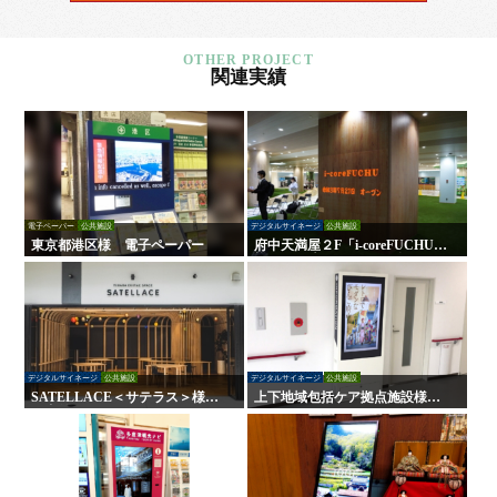
関連実績
電子ペーパー
公共施設
デジタルサイネージ
公共施設
東京都港区様 電子ペーパー
府中天満屋２F「i-coreFUCHU」
様 LED木目ウォール 他
デジタルサイネージ
公共施設
デジタルサイネージ
公共施設
SATELLACE＜サテラス＞様
上下地域包括ケア拠点施設様
屋内外サイン・デジタルサイネ
デジタルサイネージ
ージ