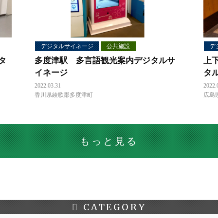
デジタルサイネージ
公共施設
デ
タ
多度津駅 多言語観光案内デジタルサ
上
イネージ
タ
2022.03.31
2022.
香川県綾歌郡多度津町
広島
もっと見る
CATEGORY