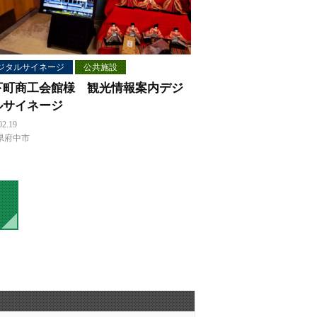
ジタルサイネージ
公共施設
下町商工会館様 観光情報案内デジ
ルサイネージ
02.19
県府中市