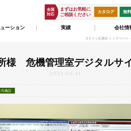
まずはお気軽に
全国
カタログ
無
対応
ご相談ください
ューション
実績
会社情
タテイシ広美社 トップページ
所様 危機管理室デジタル
2021.06.11
公共施設