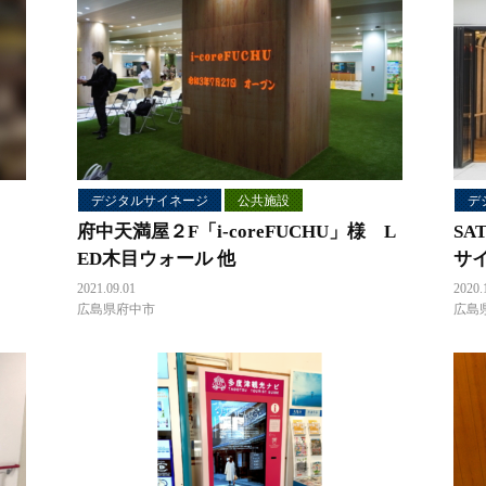
デジタルサイネージ
公共施設
デ
府中天満屋２F「i-coreFUCHU」様 L
SA
ED木目ウォール 他
サ
2021.09.01
2020.
広島県府中市
広島