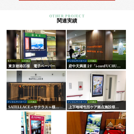
関連実績
電子ペーパー
公共施設
デジタルサイネージ
公共施設
東京都港区様 電子ペーパー
府中天満屋２F「i-coreFUCHU」
様 LED木目ウォール 他
デジタルサイネージ
公共施設
デジタルサイネージ
公共施設
SATELLACE＜サテラス＞様
上下地域包括ケア拠点施設様
屋内外サイン・デジタルサイネ
デジタルサイネージ
ージ