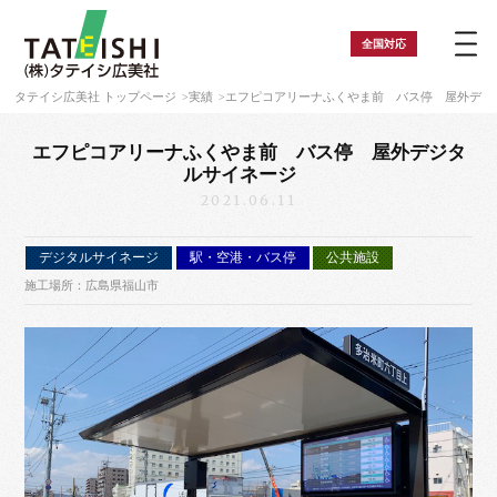
全国
対応
タテイシ広美社 トップページ
実績
エフピコアリーナふくやま前 バス停 屋外デ
エフピコアリーナふくやま前 バス停 屋外デジタ
ルサイネージ
2021.06.11
デジタルサイネージ
駅・空港・バス停
公共施設
施工場所：広島県福山市