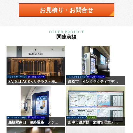
お見積り・お問合せ
関連実績
デジタルサイネージ
駅・空港・バス停
デジタルサイネージ
駅・空港・バス停
SATELLACE＜サテラス＞様
高松市 インタラクティブデジ
屋内外サイン・デジタルサイネ
タルサイネージ
ージ
デジタルサイネージ
駅・空港・バス停
デジタルサイネージ
公共施設
船橋駅南口 連絡通路 デジタ
府中市役所様 危機管理室デジ
ルサイネージ
タルサイネージ