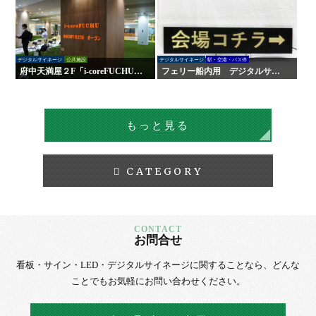
デジタルサイネージ
公共施設
デジタルサイネージ
駅・空港・バス停
府中天満屋２F「i-coreFUCHU」
フェリー船内用 デジタルサイ
様 LED木目ウォール 他
ネージ
もっと見る
CATEGORY
お問合せ
看板・サイン・LED・デジタルサイネージに
関することなら、
どんな
ことでもお気軽にお問い合わせください。