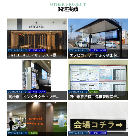
関連実績
デジタルサイネージ
駅・空港・バス停
デジタルサイネージ
駅・空港・バス停
SATELLACE＜サテラス＞様
エフピコアリーナふくやま前
屋内外サイン・デジタルサイネ
バス停 屋外デジタルサイネー
ージ
ジ
デジタルサイネージ
駅・空港・バス停
デジタルサイネージ
公共施設
高松市 インタラクティブデジ
府中市役所様 危機管理室デジ
タルサイネージ
タルサイネージ
デジタルサイネージ
公共施設
デジタルサイネージ
駅・空港・バス停