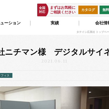
まずはお気軽に
全国
カタログ
無
対応
ご相談ください
ューション
実績
会社情
タテイシ広美社 トップペ
社ニチマン様 デジタルサ
2021.06.11
オフィス