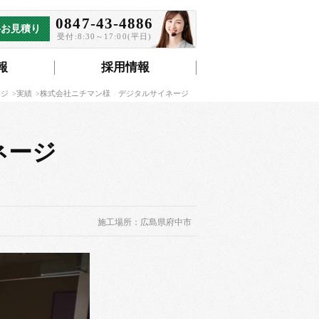
0847-43-4886
料お見積り
受付:8:30～17:00(平日)
報
採用情報
ージ
実績
株式会社ニチマン様 デジタルサイネージ
イネージ
施工場所：広島県府中市