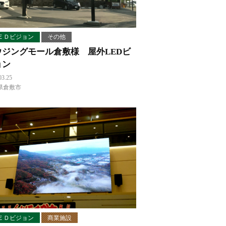
ＥＤビジョン
その他
ウジングモール倉敷様 屋外LEDビ
ョン
03.25
県倉敷市
ＥＤビジョン
商業施設