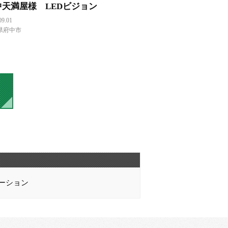
中天満屋様 LEDビジョン
09.01
県府中市
ーション