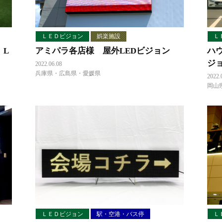
ＬＥＤビジョン
娯楽施設
Ｌ
 L
アミパラ各店様 屋外LEDビジョン
ハ
ジ
2022.06.08
兵庫県・広島県・愛媛県
2022.
岡山
ＬＥＤビジョン
駅・空港・バス停
Ｌ