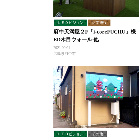
ＬＥＤビジョン
商業施設
府中天満屋２F「i-coreFUCHU」様
ED木目ウォール 他
2021.09.01
広島県府中市
ＬＥＤビジョン
その他