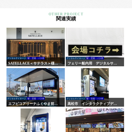
関連実績
デジタルサイネージ
駅・空港・バス停
デジタルサイネージ
駅・空港・バス停
SATELLACE＜サテラス＞様
フェリー船内用 デジタルサイ
屋内外サイン・デジタルサイネ
ネージ
ージ
デジタルサイネージ
駅・空港・バス停
デジタルサイネージ
駅・空港・バス停
エフピコアリーナふくやま前
高松市 インタラクティブデジ
バス停 屋外デジタルサイネー
タルサイネージ
ジ