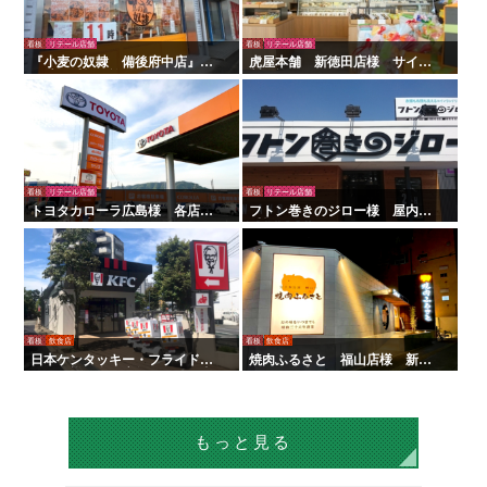
看板
リテール店舗
看板
リテール店舗
『小麦の奴隷 備後府中店』様
虎屋本舗 新徳田店様 サイン
の壁面看板の施工を行いまし
製作施工
た！
看板
リテール店舗
看板
リテール店舗
トヨタカローラ広島様 各店舗
フトン巻きのジロー様 屋内外
サイン工事
看板・サイン
看板
飲食店
看板
飲食店
日本ケンタッキー・フライド・
焼肉ふるさと 福山店様 新装
チキン様 全国店舗サイン工事 |
サイン工事
タテイシ広美社
もっと見る