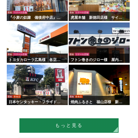
看板
リテール店舗
看板
リテール店舗
『小麦の奴隷 備後府中店』様
虎屋本舗 新徳田店様 サイン
の壁面看板の施工を行いまし
製作施工
た！
看板
リテール店舗
看板
リテール店舗
トヨタカローラ広島様 各店舗
フトン巻きのジロー様 屋内外
サイン工事
看板・サイン
看板
飲食店
看板
飲食店
日本ケンタッキー・フライド・
焼肉ふるさと 福山店様 新装
チキン様 全国店舗サイン工事 |
サイン工事
タテイシ広美社
もっと見る