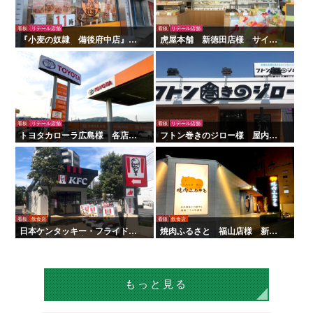
看板
リテール店舗
看板
リテール店舗
『小麦の奴隷 備後府中店』様
虎屋本舗 新徳田店様 サイン
の壁面看板の施工を行いまし
製作施工
た！
看板
リテール店舗
看板
リテール店舗
トヨタカローラ広島様 各店舗
フトン巻きのジロー様 屋内外
サイン工事
看板・サイン
看板
飲食店
看板
飲食店
日本ケンタッキー・フライド・
焼肉ふるさと 福山店様 新装
チキン様 全国店舗サイン工事 |
サイン工事
タテイシ広美社
もっと見る