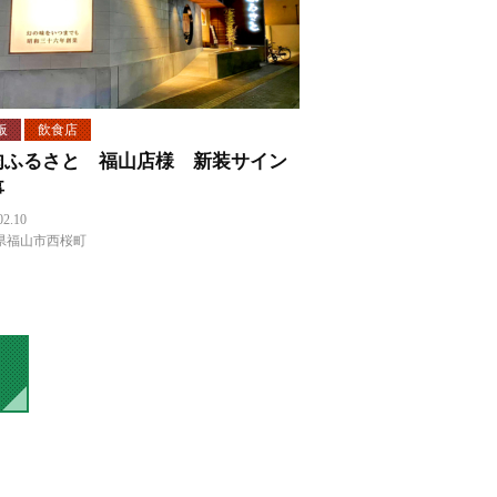
板
飲食店
肉ふるさと 福山店様 新装サイン
事
02.10
県福山市西桜町