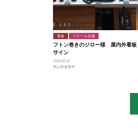
看板
リテール店舗
フトン巻きのジロー様 屋内外看板
サイン
2020.09.16
岡山県倉敷市