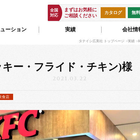
まずはお気軽に
全国
カタログ
無
対応
ご相談ください
ューション
実績
会社情
タテイシ広美社 トップページ
実績
タッキー・フライド・チキン)様
2021.03.22
飲食店