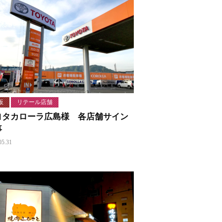
板
リテール店舗
ヨタカローラ広島様 各店舗サイン
事
05.31