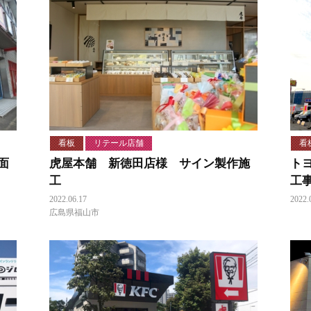
看板
リテール店舗
看
面
虎屋本舗 新徳田店様 サイン製作施
ト
工
工
2022.06.17
2022.
広島県福山市