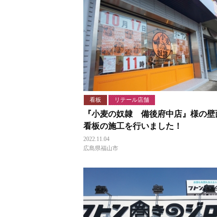
看板
リテール店舗
『小麦の奴隷 備後府中店』様の壁
看板の施工を行いました！
2022.11.04
広島県福山市