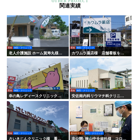
関連実績
看板
病院・クリニック
看板
病院・クリニック
老人介護施設 ホーム賀寿丸様
カワムラ薬店様 店舗看板を移
TLライトパネル
設させていただきました。
看板
病院・クリニック
看板
病院・クリニック
幸の鳥レディースクリニック
安佐南内科リウマチ科クリニッ
様 看板・サイン
ク様 看板・サイン
看板
病院・クリニック
屋内外サイン
病院・クリニック
さいきじんクリニック様 看
非公開: 狭山中央歯科様 コロナ