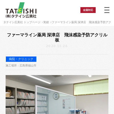
全国
対応
タテイシ広美社 トップページ
実績
ファーマライン薬局 深津店 飛沫感染予防アク
ファーマライン薬局 深津店 飛沫感染予防アクリル
板
2020.11.26
病院・クリニック
施工場所：広島県福山市