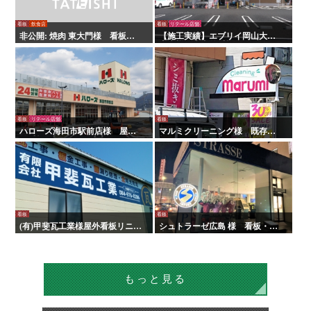
看板
リテール店舗
看板
飲食店
【施工実績】エブリイ岡山大安
非公開: 焼肉 東大門様 看板・
寺店様 店内外看板・サイン
壁面サイン
看板
リテール店舗
看板
ハローズ海田市駅前店様 屋内
マルミクリーニング様 既存看
外看板・サイン
板改修・改造工事
看板
看板
(有)甲斐瓦工業様屋外看板リニュ
シュトラーゼ広島 様 看板・屋
ーアル工事
内外サイン
もっと見る