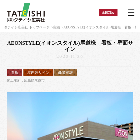
全国
対応
タテイシ広美社 トップページ
実績
AEONSTYLE(イオンスタイル)尾道様 看板・
AEONSTYLE(イオンスタイル)尾道様 看板・壁面サ
イン
2020.11.26
看板
屋内外サイン
商業施設
施工場所：広島県尾道市