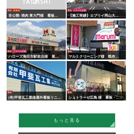
看板
リテール店舗
看板
飲食店
【施工実績】エブリイ岡山大安
非公開: 焼肉 東大門様 看板・
寺店様 店内外看板・サイン
壁面サイン
看板
リテール店舗
看板
ハローズ海田市駅前店様 屋内
マルミクリーニング様 既存看
外看板・サイン
板改修・改造工事
看板
看板
(有)甲斐瓦工業様屋外看板リニュ
シュトラーゼ広島 様 看板・屋
ーアル工事
内外サイン
もっと見る