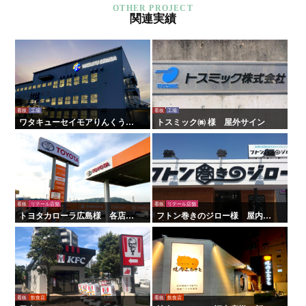
関連実績
看板
工場
看板
工場
ワタキューセイモアりんくう工
トスミック㈱ 様 屋外サイン
場様 屋内外サイン工事
看板
リテール店舗
看板
リテール店舗
トヨタカローラ広島様 各店舗
フトン巻きのジロー様 屋内外
サイン工事
看板・サイン
看板
飲食店
看板
飲食店