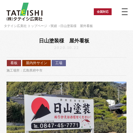
全国
対応
タテイシ広美社 トップページ
実績
日山塗装様 屋外看板
日山塗装様 屋外看板
2020.10.22
看板
屋内外サイン
工場
施工場所：広島県府中市