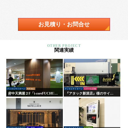
お見積り・お問合せ
関連実績
デジタルサイネージ
商業施設
デジタルサイネージ
リテール店舗
府中天満屋２F「i-coreFUCHU」
『アタック新涯店』様のサイン
様 LED木目ウォール 他
施工を行いました！
デジタルサイネージ
駅・空港・バス停
デジタルサイネージ
公共施設