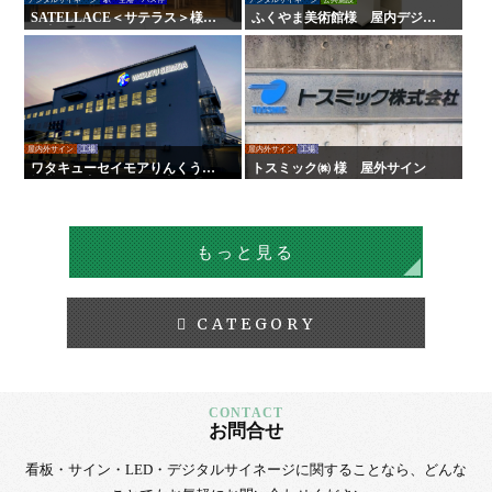
SATELLACE＜サテラス＞様
ふくやま美術館様 屋内デジタ
屋内外サイン・デジタルサイネ
ルサイネージ
ージ
屋内外サイン
工場
屋内外サイン
工場
ワタキューセイモアりんくう工
トスミック㈱ 様 屋外サイン
場様 屋内外サイン工事
もっと見る
CATEGORY
お問合せ
看板・サイン・LED・デジタルサイネージに
関することなら、
どんな