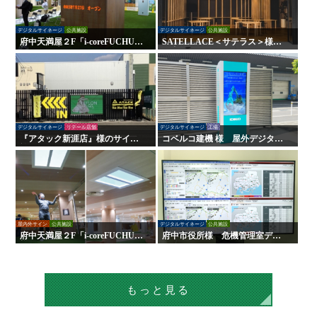
デジタルサイネージ
公共施設
デジタルサイネージ
公共施設
府中天満屋２F「i-coreFUCHU」
SATELLACE＜サテラス＞様
様 LED木目ウォール 他
屋内外サイン・デジタルサイネ
ージ
デジタルサイネージ
リテール店舗
デジタルサイネージ
工場
『アタック新涯店』様のサイン
コベルコ建機 様 屋外デジタル
施工を行いました！
サイネージ
屋内外サイン
公共施設
デジタルサイネージ
公共施設
府中天満屋２F「i-coreFUCHU」
府中市役所様 危機管理室デジ
様 CoeLux-コエルクス-
タルサイネージ
もっと見る