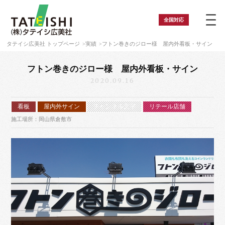
全国
対応
タテイシ広美社 トップページ
実績
フトン巻きのジロー様 屋内外看板・サイン
フトン巻きのジロー様 屋内外看板・サイン
2020.09.16
看板
屋内外サイン
チャンネル文字
リテール店舗
施工場所：岡山県倉敷市