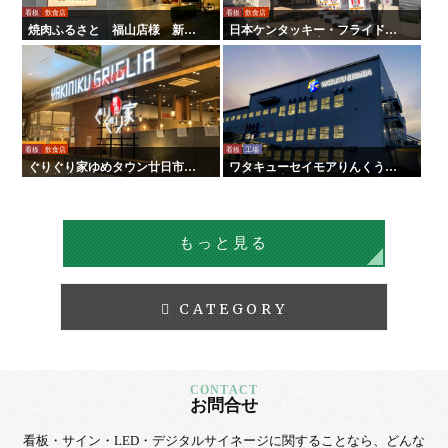
看板
飲食店
看板
飲食店
焼肉ふるさと 福山店様 新装
日本ケンタッキー・フライド・
サイン工事
チキン様 全国店舗サイン工事
看板
飲食店
看板
工場
ぐりぐり家ゆめタウン廿日市店
ワタキューセイモアりんくう工
様 新装サイン工事
場様 屋内外サイン工事
もっと見る
CATEGORY
お問合せ
看板・サイン・LED・デジタルサイネージに
関することなら、
どんな