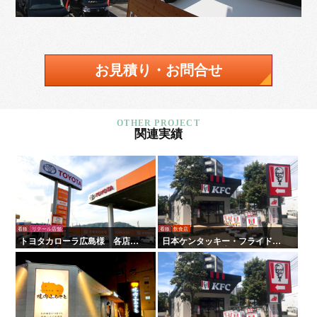
お見積り・お問合せ
関連実績
看板
リテール店舗
看板
飲食店
トヨタカローラ広島様 各店舗
日本ケンタッキー・フライド・
サイン工事
チキン様 全国店舗サイン工事 |
タテイシ広美社