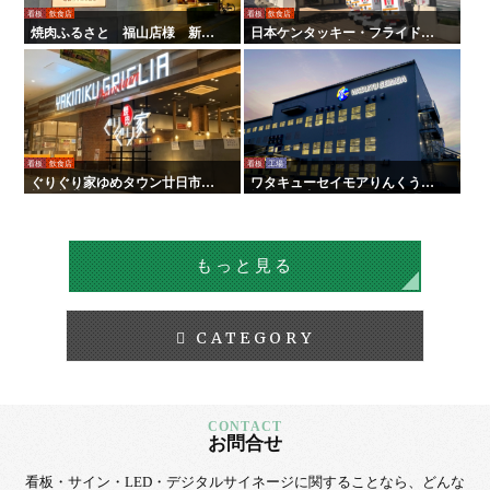
看板
飲食店
看板
飲食店
焼肉ふるさと 福山店様 新装
日本ケンタッキー・フライド・
サイン工事
チキン様 全国店舗サイン工事
看板
飲食店
看板
工場
ぐりぐり家ゆめタウン廿日市店
ワタキューセイモアりんくう工
様 新装サイン工事
場様 屋内外サイン工事
もっと見る
CATEGORY
お問合せ
看板・サイン・LED・デジタルサイネージに
関することなら、
どんな