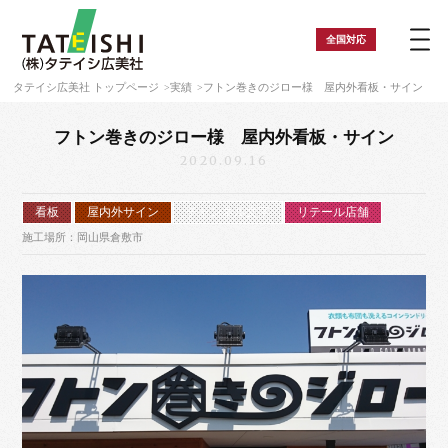
全国
対応
タテイシ広美社 トップページ
実績
フトン巻きのジロー様 屋内外看板・サイン
フトン巻きのジロー様 屋内外看板・サイン
2020.09.16
看板
屋内外サイン
チャンネル文字
リテール店舗
施工場所：岡山県倉敷市