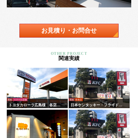
お見積り・お問合せ
関連実績
看板
リテール店舗
看板
飲食店
トヨタカローラ広島様 各店舗
日本ケンタッキー・フライド・
サイン工事
チキン様 全国店舗サイン工事 |
タテイシ広美社