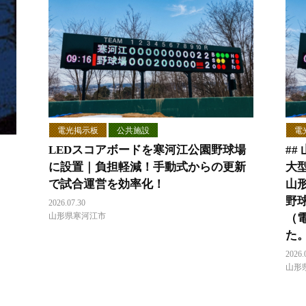
電光掲示板
公共施設
電
LEDスコアボードを寒河江公園野球場
##
に設置｜負担軽減！手動式からの更新
大
で試合運営を効率化！
山
野
2026.07.30
山形県寒河江市
（
た
2026.
山形