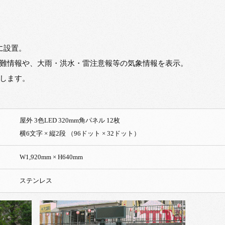
に設置。
難情報や、大雨・洪水・雷注意報等の気象情報を表示。
します。
屋外 3色LED 320mm角パネル 12枚
横6文字 × 縦2段 （96ドット × 32ドット）
W1,920mm × H640mm
ステンレス