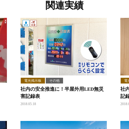
関連実績
電光掲示板
その他
電
社内の安全推進に！半屋外用LED無災
社
害記録表
記
2018.05.18
2018.