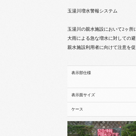
玉湯川増水警報システム
玉湯川の親水施設において2ヶ所
大雨による急な増水に対しての避
親水施設利用者に向けて注意を促
表示部仕様
表示面サイズ
ケース