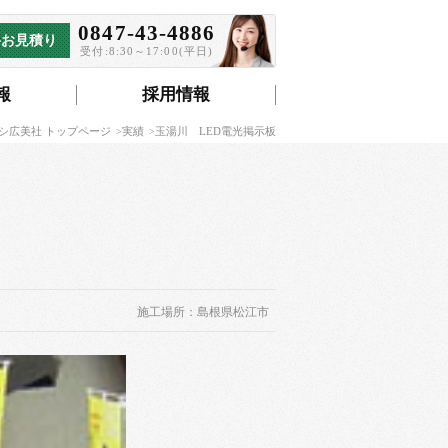
0847-43-4886
料お見積り
受付:8:30～17:00(平日)
報
採用情報
シ広美社 トップページ
実績
玉湯川 LED電光掲示板
施工場所：島根県松江市