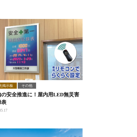
光掲示板
その他
内の安全推進に！屋内用LED無災害
録表
05.17