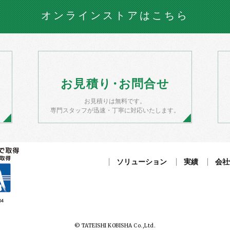
オンラインストア
はこちら
お
見積
り・
お
問合せ
お見積りは無料です。
）
専門スタッフが迅速・丁寧に対応いたします。
ソリューション
実績
会社
© TATEISHI KOBISHA Co.,Ltd.