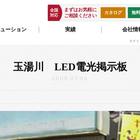
まずはお気軽に
全国
カタログ
無
対応
ご相談ください
ューション
実績
会社情
タテイ
玉湯川 LED電光掲示板
2009.07.06