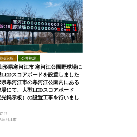
光掲示板
公共施設
 山形県寒河江市 寒河江公園野球場に
型LEDスコアボードを設置しました
形県寒河江市の寒河江公園内にある
球場にて、大型LEDスコアボード
電光掲示板）の設置工事を行いまし
。
07.27
県寒河江市