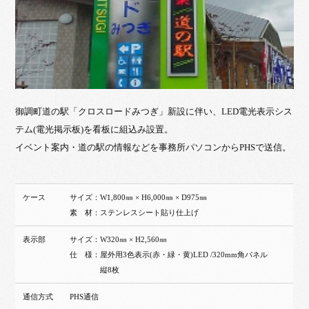
御調町道の駅「クロスロードみつぎ」新設に伴い、LED電光表示シス
テム(電光掲示板)を看板に組込み設置。
イベント案内・道の駅の情報などを事務所パソコンからPHSで送信。
ケース
サイズ：W1,800㎜ × H6,000㎜ × D975㎜
素 材：ステンレスシート貼り仕上げ
表示部
サイズ：W320㎜ × H2,560㎜
仕 様：屋外用3色表示(赤・緑・黄)LED /320mm角パネル
縦8枚
通信方式
PHS通信