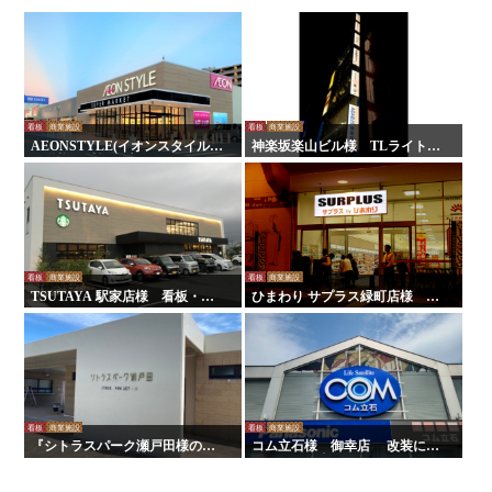
看板
商業施設
看板
商業施設
AEONSTYLE(イオンスタイル)
神楽坂楽山ビル様 TLライトパ
尾道様 看板・壁面サイン
ネル
看板
商業施設
看板
商業施設
TSUTAYA 駅家店様 看板・サ
ひまわり サプラス緑町店様 TL
イン
ライトパネル
看板
商業施設
看板
商業施設
『シトラスパーク瀬戸田様のリ
コム立石様 御幸店 改装に伴
ニューアルに伴う施工を行いま
うサイン工事
した！