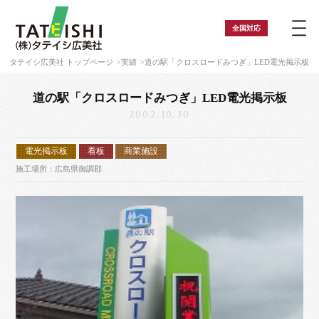
全国
対応
タテイシ広美社 トップページ
実績
道の駅「クロスロードみつぎ」LED電光掲示板
道の駅「クロスロードみつぎ」LED電光掲示板
2002.10.30
電光掲示板
看板
商業施設
施工場所：広島県御調郡