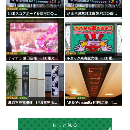
電光掲示板
公共施設
電光掲示板
公共施設
LEDスコアボードを寒河江公園
## 山形県寒河江市 寒河江公園野
野球場に設置｜負担軽減！手動
球場に大型LEDスコアボードを
式からの更新で試合運営を効率
設置しました 山形県寒河江市の
化！
寒河江公園内にある野球場に
て、大型LEDスコアボード（電
光掲示板）の設置工事を行いま
した。
電光掲示板
公共施設
電光掲示板
公共施設
ティアラ 蓮田店様 LED電光掲
キタック東海販売様 LED電光
示板
掲示板
電光掲示板
公共施設
電光掲示板
公共施設
鳥取三洋電機様 LED電光掲示
ARROW namBa HIPS店様 LE
板
D電光掲示板
もっと見る