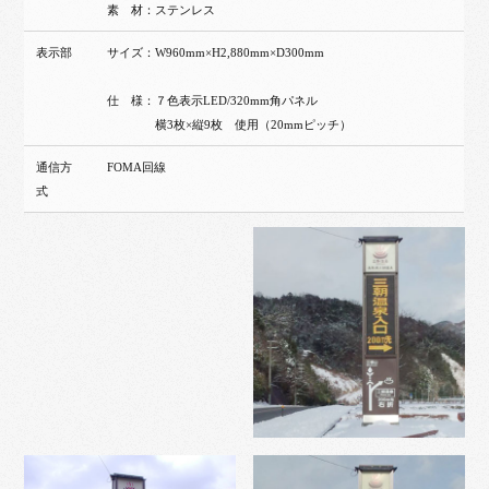
素 材：ステンレス
表示部
サイズ：W960mm×H2,880mm×D300mm
仕 様：７色表示LED/320mm角パネル
横3枚×縦9枚 使用（20mmピッチ）
通信方
FOMA回線
式