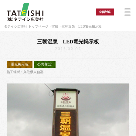
全国
対応
タテイシ広美社 トップページ
実績
三朝温泉 LED電光掲示板
三朝温泉 LED電光掲示板
2015.02.02
電光掲示板
公共施設
施工場所：鳥取県東伯郡