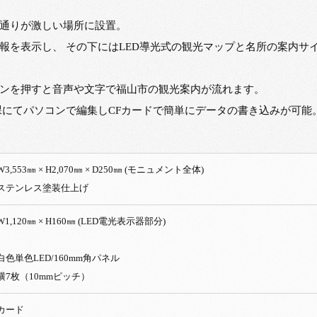
通りが激しい場所に設置。
報を表示し、 その下にはLED導光式の観光マップと名所の案内サ
ンを押すと音声や文字で福山市の観光案内が流れます。
課にてパソコンで編集しCFカードで簡単にデータの書き込みが可能
,553㎜ × H2,070㎜ × D250㎜ (モニュメント全体)
ステンレス塗装仕上げ
,120㎜ × H160㎜ (LED電光表示器部分)
色単色LED/160mm角パネル
枚（10mmピッチ）
カード