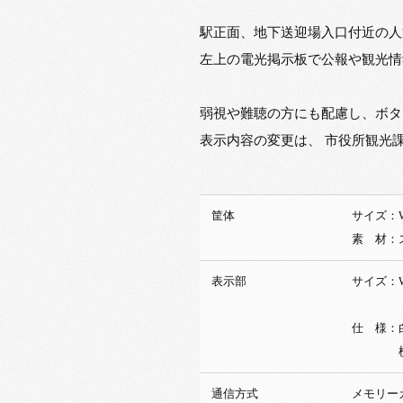
駅正面、地下送迎場入口付近の人
左上の電光掲示板で公報や観光情
弱視や難聴の方にも配慮し、ボタ
表示内容の変更は、 市役所観光
筐体
サイズ：W3
素 材：
表示部
サイズ：W1
仕 様：白
横7
通信方式
メモリー