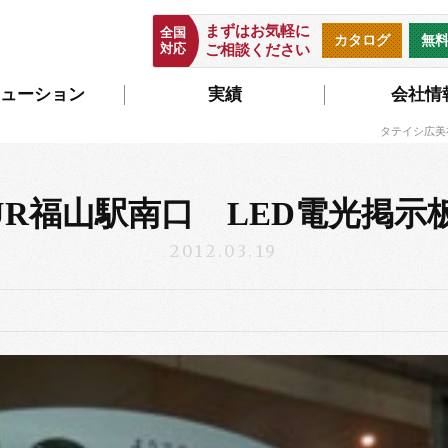
まずはお気軽に
全国
カタログ
無
対応
ご相談ください
ューション
実績
会社情
タテイシ広美
JR福山駅南口 LED電光掲示
2012.03.19