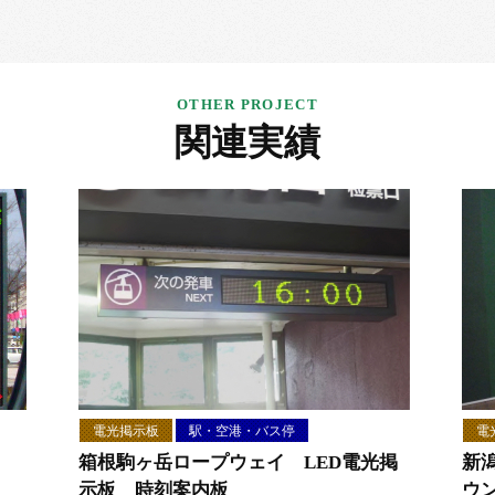
関連実績
電光掲示板
駅・空港・バス停
電
箱根駒ヶ岳ロープウェイ LED電光掲
新
示板 時刻案内板
ウ