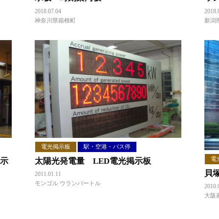
2018.07.04
2018.
神奈川県箱根町
新潟
電光掲示板
駅・空港・バス停
電
掲示
太陽光発電量 LED電光掲示板
貝
2011.01.11
モンゴル ウランバートル
2010.
大阪