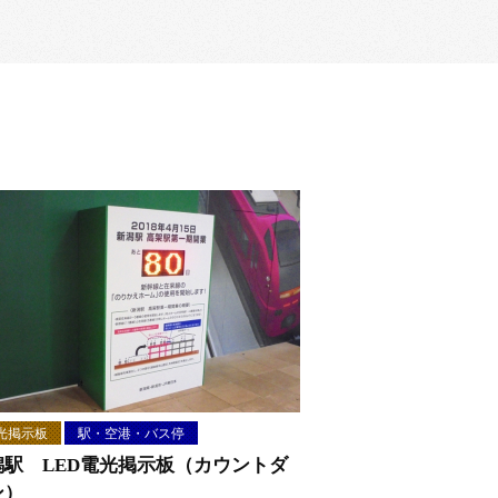
光掲示板
駅・空港・バス停
潟駅 LED電光掲示板（カウントダ
ン）