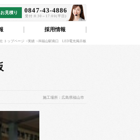
0847-43-4886
料お見積り
受付:8:30～17:00(平日)
報
採用情報
社 トップページ
実績
JR福山駅南口 LED電光掲示板
板
施工場所：広島県福山市