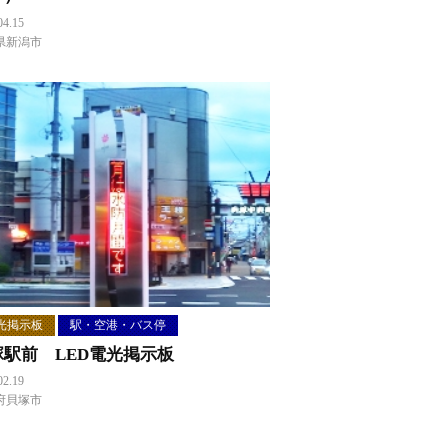
04.15
県新潟市
光掲示板
駅・空港・バス停
塚駅前 LED電光掲示板
02.19
府貝塚市