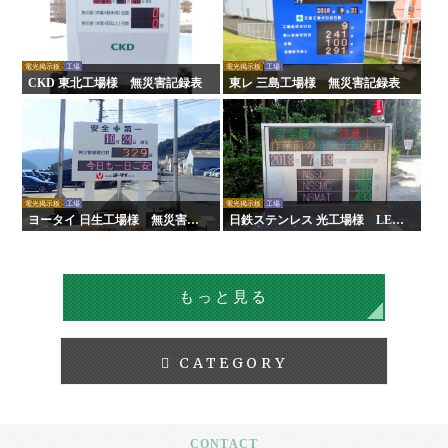
電光掲示板
工場
電光掲示板
工場
CKD 東北工場様 無災害記録表
東レ 三島工場様 無災害記録表
電光掲示板
工場
電光掲示板
工場
ヨータイ 日生工場様 無災害記
日鉄ステンレス 光工場様 LED
録表
無災害記録表
もっと見る
CATEGORY