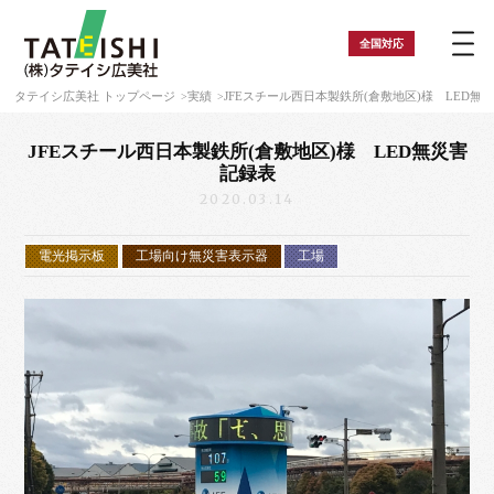
全国
対応
タテイシ広美社 トップページ
実績
JFEスチール西日本製鉄所(倉敷地区)様 LED無
JFEスチール西日本製鉄所(倉敷地区)様 LED無災害
記録表
2020.03.14
電光掲示板
工場向け無災害表示器
工場