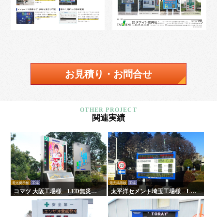
お見積り・お問合せ
関連実績
電光掲示板
工場
電光掲示板
工場
コマツ 大阪工場様 LED無災害
太平洋セメント埼玉工場様 LE
記録表
D無災害記録表