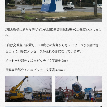
JFE倉敷様に新たなデザインのLED無災害記録表を2台設置いたしまし
た。
1台は交差点に設置し、360度どの方角からもメッセージが視認でき
るように円形にメッセージが流れる形になっています。
メッセージ部分：10㎜ピッチ（文字高640㎜）
日数表示部分：20㎜ピッチ（文字高320㎜）