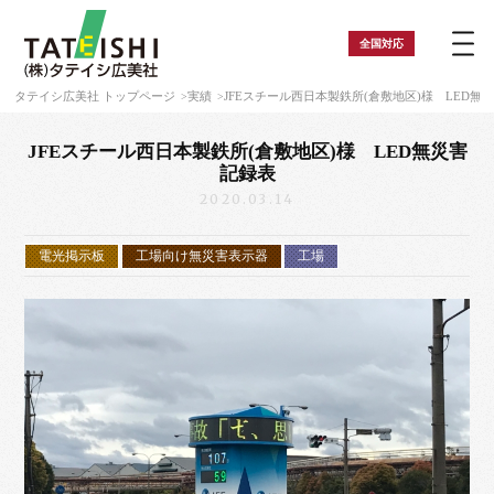
全国
対応
タテイシ広美社 トップページ
実績
JFEスチール西日本製鉄所(倉敷地区)様 LED無
JFEスチール西日本製鉄所(倉敷地区)様 LED無災害
記録表
2020.03.14
電光掲示板
工場向け無災害表示器
工場