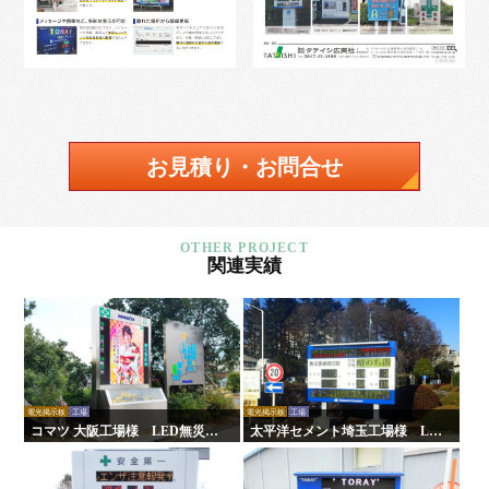
お見積り・お問合せ
関連実績
電光掲示板
工場
電光掲示板
工場
コマツ 大阪工場様 LED無災害
太平洋セメント埼玉工場様 LE
記録表
D無災害記録表