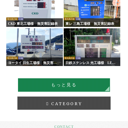
電光掲示板
工場
電光掲示板
工場
CKD 東北工場様 無災害記録表
東レ 三島工場様 無災害記録表
電光掲示板
工場
電光掲示板
工場
ヨータイ 日生工場様 無災害記
日鉄ステンレス 光工場様 LED
録表
無災害記録表
もっと見る
CATEGORY