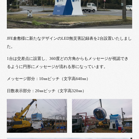
JFE倉敷様に新たなデザインのLED無災害記録表を2台設置いたしまし
た。
1台は交差点に設置し、360度どの方角からもメッセージが視認でき
るように円形にメッセージが流れる形になっています。
メッセージ部分：10㎜ピッチ（文字高640㎜）
日数表示部分：20㎜ピッチ（文字高320㎜）