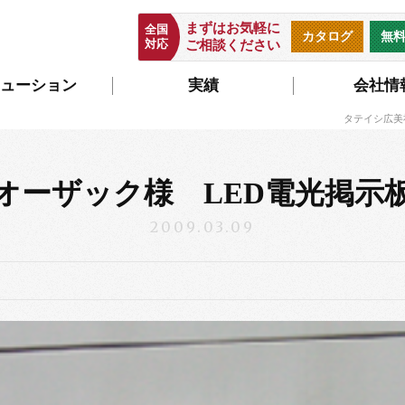
まずはお気軽に
全国
カタログ
無
対応
ご相談ください
ューション
実績
会社情
タテイシ広美
オーザック様 LED電光掲示
2009.03.09