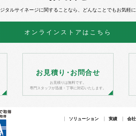
デジタルサイネージに
関することなら、
どんなことでもお気軽に
オンラインストア
はこちら
お
見積
り・
お
問合せ
お見積りは無料です。
）
専門スタッフが迅速・丁寧に対応いたします。
ソリューション
実績
会社