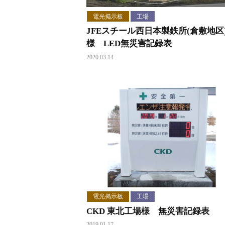
電光掲示板
工場
JFEスチール西日本製鉄所(倉敷地区
様 LED無災害記録表
2020.03.14
電光掲示板
工場
CKD 東北工場様 無災害記録表
2019.01.17