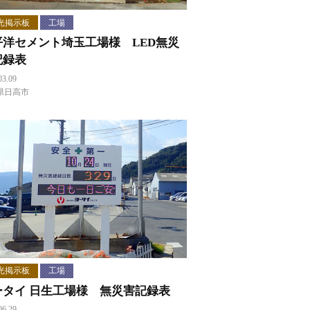
光掲示板
工場
平洋セメント埼玉工場様 LED無災
記録表
03.09
県日高市
光掲示板
工場
ータイ 日生工場様 無災害記録表
06.29