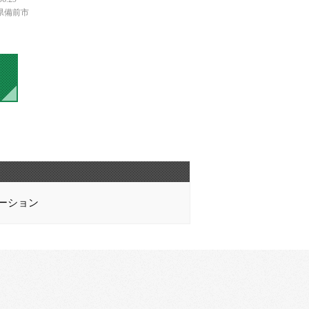
県備前市
ーション