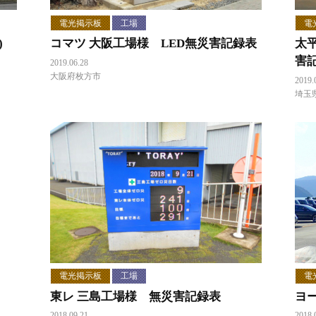
電光掲示板
工場
電
)
コマツ 大阪工場様 LED無災害記録表
太
害
2019.06.28
大阪府枚方市
2019.
埼玉
電光掲示板
工場
電
東レ 三島工場様 無災害記録表
ヨ
2018.09.21
2018.