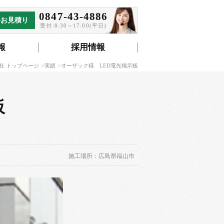
0847-43-4886
料お見積り
受付:8:30～17:00(平日)
報
採用情報
社 トップページ
実績
オーザック様 LED電光掲示板
板
施工場所：広島県福山市