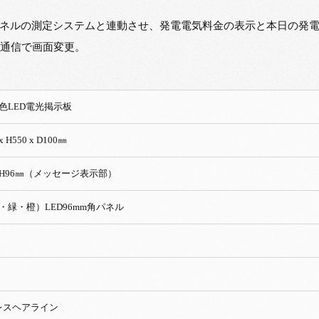
ネルの測定システムと連動させ、発電電気料金の表示と本日の発
N通信で画面変更。
外型3色LED電光掲
x H550 x D100㎜
 x H96㎜（メッセージ表示部）
・緑・橙）LED96mm角パネル
レスヘアライン