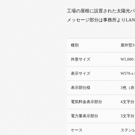
工場の屋根に設置された太陽光パ
メッセージ部分は事務所よりLA
種別
屋
外形サイズ
W1,000 
表示サイズ
W576
表示部仕様
3色（赤
電気料金表示部分
4文字分
電力量表示部分
3文字分
ケース
ステン