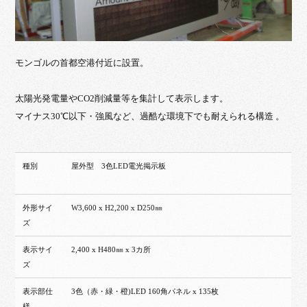
モンゴルの首都空港付近に設置。
太陽光発電量やCO2削減量等を集計して表示します。
マイナス30℃以下・強風など、過酷な環境下でも耐えられる構造 。
種別
屋外型 3色LED電光掲示板
外形サイ
W3,600 x H2,200 x D250㎜
ズ
表示サイ
2,400 x H480㎜ x 3カ所
ズ
表示部仕
3色（赤・緑・橙)LED 160角パネル x 135枚
様