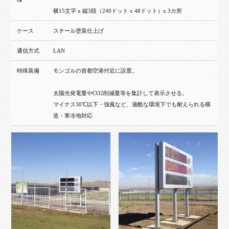
横15文字 x 縦3段（240ドット x 48ドット）x 3カ所
ケース
スチール塗装仕上げ
通信方式
LAN
特殊装備
モンゴルの首都空港付近に設置。
太陽光発電量やCO2削減量等を集計して表示させる。
マイナス30℃以下・強風など、過酷な環境下でも耐えられる構
造・寒冷地対応