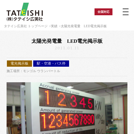
全国
対応
タテイシ広美社 トップページ
実績
太陽光発電量 LED電光掲示板
太陽光発電量 LED電光掲示板
2011.01.11
電光掲示板
駅・空港・バス停
施工場所：モンゴル ウランバートル