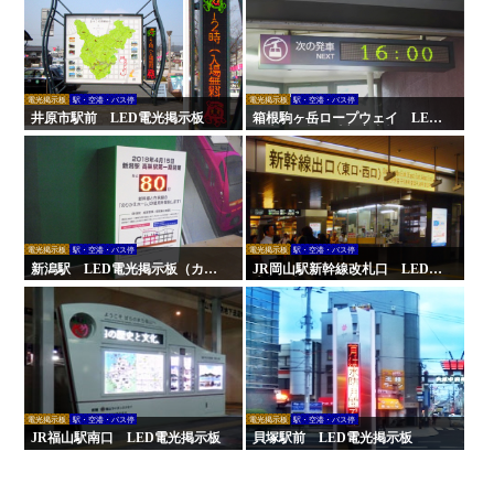
電光掲示板
駅・空港・バス停
電光掲示板
駅・空港・バス停
井原市駅前 LED電光掲示板
箱根駒ヶ岳ロープウェイ LED
電光掲示板 時刻案内板
電光掲示板
駅・空港・バス停
電光掲示板
駅・空港・バス停
新潟駅 LED電光掲示板（カウ
JR岡山駅新幹線改札口 LED電
ントダウン）
光掲示板
電光掲示板
駅・空港・バス停
電光掲示板
駅・空港・バス停
JR福山駅南口 LED電光掲示板
貝塚駅前 LED電光掲示板