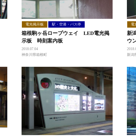
電光掲示板
駅・空港・バス停
電
箱根駒ヶ岳ロープウェイ LED電光掲
新
示板 時刻案内板
ウ
2018.07.04
2018.
神奈川県箱根町
新潟