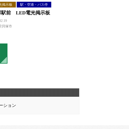
光掲示板
駅・空港・バス停
塚駅前 LED電光掲示板
02.19
府貝塚市
ーション