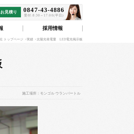
0847-43-4886
料お見積り
受付:8:30～17:00(平日)
報
採用情報
社 トップページ
実績
太陽光発電量 LED電光掲示板
板
施工場所：モンゴル ウランバートル