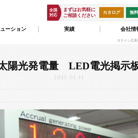
まずはお気軽に
全国
カタログ
無
対応
ご相談ください
ューション
実績
会社情
タテイシ広美
太陽光発電量 LED電光掲示
2011.01.11