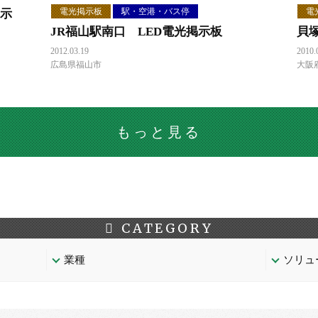
電光掲示板
駅・空港・バス停
電
掲示
JR福山駅南口 LED電光掲示板
貝
2012.03.19
2010.
広島県福山市
大阪
もっと見る
CATEGORY
業種
ソリュ