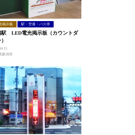
光掲示板
駅・空港・バス停
潟駅 LED電光掲示板（カウントダ
ン）
04.15
県新潟市