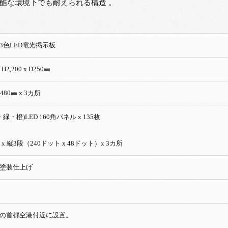
過酷な環境下でも耐えられる構造 。
3色LED電光掲示板
 H2,200 x D250㎜
 H480㎜ x 3カ所
緑・橙)LED 160角パネル x 135枚
 x 縦3段（240ドット x 48ドット）x 3カ所
塗装仕上げ
の首都空港付近に設置。