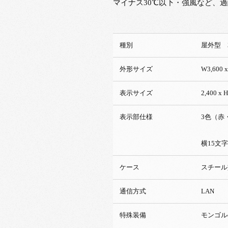
マイナス30℃以下・強風など、
種別
屋外型 
外形サイズ
W3,600 x
表示サイズ
2,400 x
表示部仕様
3色（赤・
横15文字
ケース
スチール
通信方式
LAN
特殊装備
モンゴル