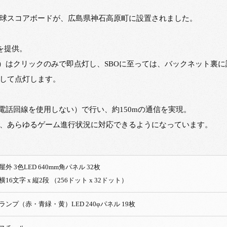
球スコアボードが、広島県神石高原町に設置されました。
を提供。
ｃ）はクリックのみで即点灯し、SBOに至っては、バックネット裏
して点灯します。
電話回線を使用しない）で行い、約150mの通信を実現。
、あらゆるゲーム進行状況に対応できるようになっています。
屋外 3色LED 640mm角パネ
横16文字 x 縦2段 （256ドット x 32ドット）
ランプ（赤・青緑・黄）LED 240φパネル 19枚