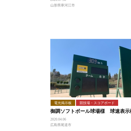
山形県寒河江市
電光掲示板
競技場・スコアボード
御調ソフトボール球場様 球速表示
2020.04.06
広島県尾道市