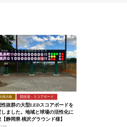
光掲示板
競技場・スコアボード
認性抜群の大型LEDスコアボードを
置しました。地域と球場の活性化に
献【静岡県 桃沢グラウンド様】
12.05