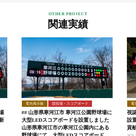
関連実績
電光掲示板
競技場・スコアボード
電
場
## 山形県寒河江市 寒河江公園野球場に
視
新
大型LEDスコアボードを設置しました
設
山形県寒河江市の寒河江公園内にある
貢
野球場にて、大型LEDスコアボード
2025.