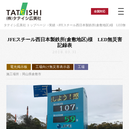
全国
対応
タテイシ広美社 トップページ
実績
JFEスチール西日本製鉄所(倉敷地区)様 LED無
JFEスチール西日本製鉄所(倉敷地区)様 LED無災害
記録表
2018.03.31
電光掲示板
工場向け無災害表示器
工場
施工場所：岡山県倉敷市