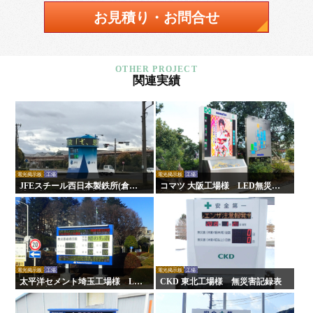
お見積り・お問合せ
関連実績
電光掲示板
工場
電光掲示板
工場
JFEスチール西日本製鉄所(倉敷
コマツ 大阪工場様 LED無災害
地区)様 LED無災害記録表
記録表
電光掲示板
工場
電光掲示板
工場
太平洋セメント埼玉工場様 LE
CKD 東北工場様 無災害記録表
D無災害記録表