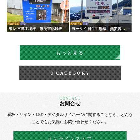
電光掲示板
工場
電光掲示板
工場
東レ 三島工場様 無災害記録表
ヨータイ 日生工場様 無災害記
録表
もっと見る
CATEGORY
お問合せ
看板・サイン・LED・デジタルサイネージに
関することなら、
どんな
ことでもお気軽にお問い合わせください。
オンラインストア