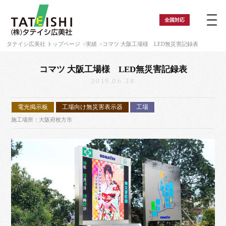
全国
対応
タテイシ広美社 トップページ
実績
コマツ 大阪工場様 LED無災害記録表
コマツ 大阪工場様 LED無災害記録表
2019.06.28
電光掲示板
工場向け無災害表示器
工場
施工場所：大阪府枚方市