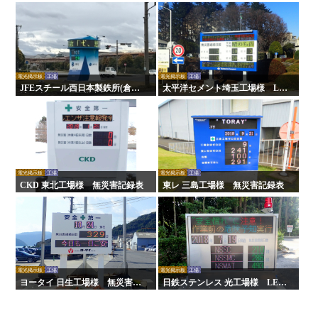
電光掲示板
工場
電光掲示板
工場
JFEスチール西日本製鉄所(倉敷
太平洋セメント埼玉工場様 LE
地区)様 LED無災害記録表
D無災害記録表
電光掲示板
工場
電光掲示板
工場
CKD 東北工場様 無災害記録表
東レ 三島工場様 無災害記録表
電光掲示板
工場
電光掲示板
工場
ヨータイ 日生工場様 無災害記
日鉄ステンレス 光工場様 LED
録表
無災害記録表