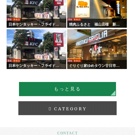
看板
飲食店
看板
飲食店
日本ケンタッキー・フライド・
焼肉ふるさと 福山店様 新装
チキン様 全国店舗サイン工事 |
サイン工事
タテイシ広美社
看板
飲食店
看板
飲食店
日本ケンタッキー・フライド・
ぐりぐり家ゆめタウン廿日市店
チキン様 全国店舗サイン工事
様 新装サイン工事
もっと見る
CATEGORY