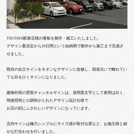
TSUTAYA駅家店様の看板を製作・施工いたしました。
デザイン案決定から20日間という短納期で製作から施工まで完成さ
せました。
既存の自立サインをモダンなデザインに改修し、国道沿いで離れてい
ても目をひくサインになりました。
建物外部の壁面チャンネルサインは、昼間黒文字として夜間は白く、
間接照明との調和がとれたデザイン設計仕様で
お店の顔にふさわしいデザインになっています。
店内サインは極力シンプルにサイズ感や取付位置など、お施主様と細
かな打合わせを行いました。