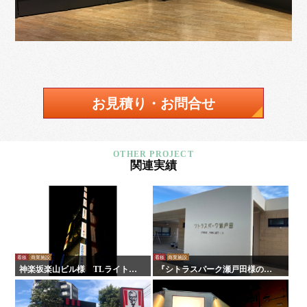
お見積り・お問合せ
関連実績
看板
商業施設
看板
商業施設
神楽坂楽山ビル様 TLライトパ
『シトラスパーク瀬戸田様のリ
ネル
ニューアルに伴う施工を行いま
した！