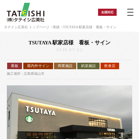
全国
対応
タテイシ広美社 トップページ
実績
TSUTAYA 駅家店様 看板・サイン
TSUTAYA 駅家店様 看板・サイン
2019.07.02
看板
屋内外サイン
商業施設
娯楽施設
飲食店
施工場所：広島県福山市