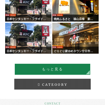
看板
飲食店
看板
飲食店
日本ケンタッキー・フライド・
焼肉ふるさと 福山店様 新装
チキン様 全国店舗サイン工事 |
サイン工事
タテイシ広美社
看板
飲食店
看板
飲食店
日本ケンタッキー・フライド・
ぐりぐり家ゆめタウン廿日市店
チキン様 全国店舗サイン工事
様 新装サイン工事
もっと見る
CATEGORY