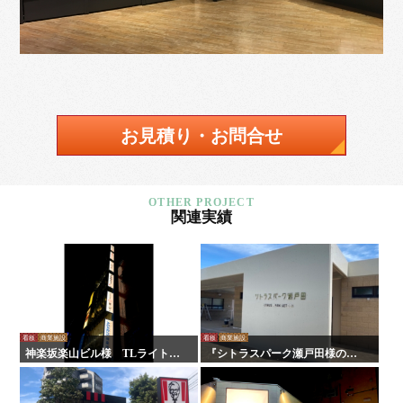
お見積り・お問合せ
関連実績
看板
商業施設
看板
商業施設
神楽坂楽山ビル様 TLライトパ
『シトラスパーク瀬戸田様のリ
ネル
ニューアルに伴う施工を行いま
した！