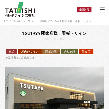
全国
対応
タテイシ広美社 トップページ
実績
TSUTAYA 駅家店様 看板・サイン
TSUTAYA 駅家店様 看板・サイン
2019.07.02
看板
屋内外サイン
商業施設
娯楽施設
飲食店
施工場所：広島県福山市