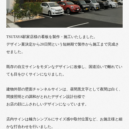
TSUTAYA駅家店様の看板を製作・施工いたしました。
デザイン案決定から20日間という短納期で製作から施工まで完成さ
せました。
既存の自立サインをモダンなデザインに改修し、国道沿いで離れてい
ても目をひくサインになりました。
建物外部の壁面チャンネルサインは、昼間黒文字として夜間は白く、
間接照明との調和がとれたデザイン設計仕様で
お店の顔にふさわしいデザインになっています。
店内サインは極力シンプルにサイズ感や取付位置など、お施主様と細
かな打合わせを行いました。