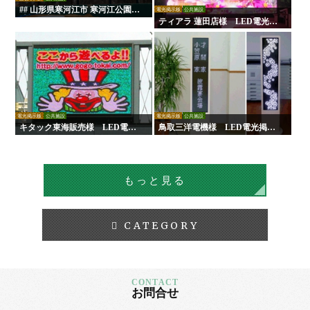
## 山形県寒河江市 寒河江公園野
電光掲示板
公共施設
球場に大型LEDスコアボードを
ティアラ 蓮田店様 LED電光掲
設置しました 山形県寒河江市の
示板
寒河江公園内にある野球場に
て、大型LEDスコアボード（電
光掲示板）の設置工事を行いま
した。
電光掲示板
公共施設
電光掲示板
公共施設
キタック東海販売様 LED電光
鳥取三洋電機様 LED電光掲示
掲示板
板
もっと見る
CATEGORY
お問合せ