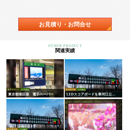
お見積り・お問合せ
関連実績
電子ペーパー
公共施設
電光掲示板
公共施設
東京都港区様 電子ペーパー
LEDスコアボードを寒河江公園
野球場に設置｜負担軽減！手動
式からの更新で試合運営を効率
化！
電光掲示板
公共施設