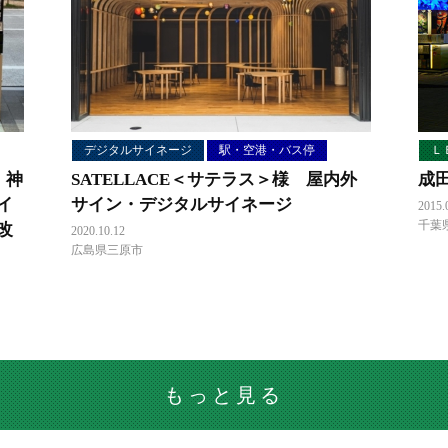
デジタルサイネージ
駅・空港・バス停
Ｌ
。神
SATELLACE＜サテラス＞様 屋内外
成
イ
サイン・デジタルサイネージ
2015.
千葉
改
2020.10.12
広島県三原市
もっと見る