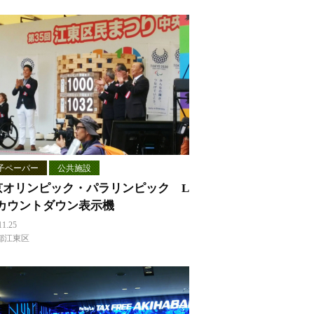
子ペーパー
公共施設
京オリンピック・パラリンピック L
Dカウントダウン表示機
11.25
都江東区