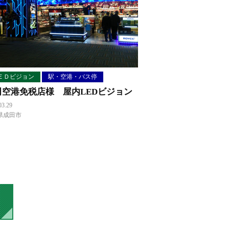
ＥＤビジョン
駅・空港・バス停
田空港免税店様 屋内LEDビジョン
03.29
県成田市