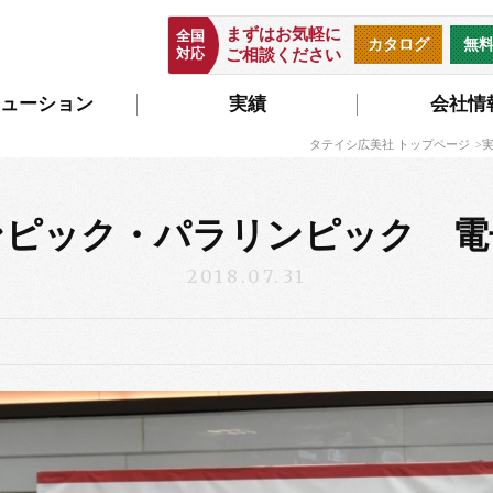
まずはお気軽に
全国
カタログ
無
対応
ご相談ください
ューション
実績
会社情
タテイシ広美社 トップページ
ンピック・パラリンピック 電
2018.07.31